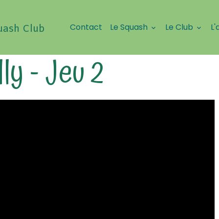
Contact
Le Squash
Le Club
L'
uash Club
ly - Jeu 2