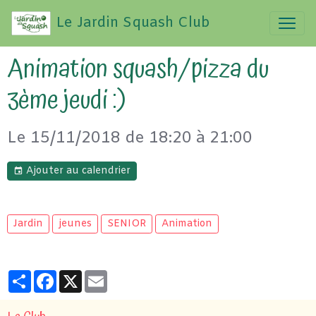
Le Jardin Squash Club
Animation squash/pizza du
3ème jeudi :)
Le 15/11/2018
de 18:20
à 21:00
Ajouter au calendrier
Jardin
jeunes
SENIOR
Animation
Partager
Facebook
X
Email